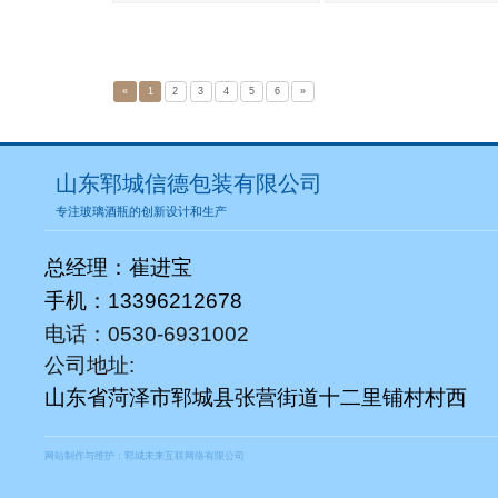
«
1
2
3
4
5
6
»
山东郓城信德包装有限公司
专注玻璃酒瓶的创新设计和生产
总经理：崔进宝
手机：13396212678
电话：0530-6931002
公司地址:
山东省菏泽市郓城县张营街道十二里铺村村西
网站制作与维护：
郓城未来互联网络有限公司